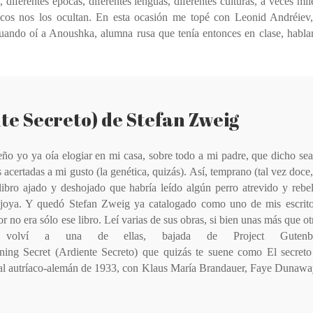
 diferentes épocas, diferentes lenguas, diferentes culturas, a veces mil
́ticos nos los ocultan. En esta ocasión me topé con Leonid Andréiev
cuando oí a Anoushka, alumna rusa que tenía entonces en clase, habla
te Secreto) de Stefan Zweig
̃o yo ya oía elogiar en mi casa, sobre todo a mi padre, que dicho se
acertadas a mi gusto (la genética, quizás). Así, temprano (tal vez doce,
 libro ajado y deshojado que habría leído algún perro atrevido y rebe
oya. Y quedó Stefan Zweig ya catalogado como uno de mis escrito
r no era sólo ese libro. Leí varias de sus obras, si bien unas más que ot
 volví a una de ellas, bajada de Project Gutenb
ing Secret (Ardiente Secreto) que quizás te suene como El secreto
nal autríaco-alemán de 1933, con Klaus María Brandauer, Faye Dunaw