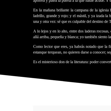
aporrea y patea la puerta a la que nadie acude. Y
En la mañana brillante la campana de la iglesia h
ladrillo, grande y rojo; y el mástil, y ya izada l
una y otra vez: sé que es culpable del destino de 
A lo lejos y en lo alto, entre dos laderas rocosas,
allá arriba, pequeña y blanca; yo también siento 
Como lector que eres, ya habrás notado que la fic
estanque terquean, no quieren darse a conocer; s
Es el misterioso don de la literatura: poder conve