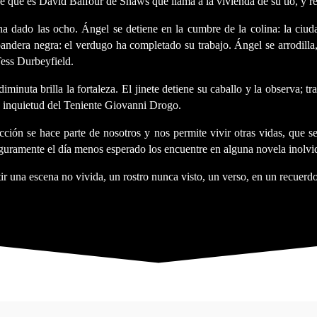
 sé que es David Balfour de Shaws que llama a la vivienda de su tío, y 
a dado las ocho. Ángel se detiene en la cumbre de la colina: la ciudad
a bandera negra: el verdugo ha completado su trabajo. Ángel se arrodill
Tess Durbeyfield.
 diminuta brilla la fortaleza. El jinete detiene su caballo y la observa; t
la inquietud del Teniente Giovanni Drogo.
ción se hace parte de nosotros y nos permite vivir otras vidas, que se 
eguramente el día menos esperado los encuentre en alguna novela inolvi
rtir una escena no vivida, un rostro nunca visto, un verso, en un recuer