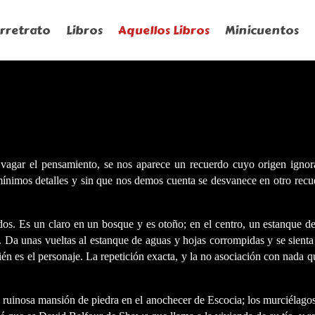
rretrato
Libros
Aquellos Libros
Minicuentos
r vagar el pensamiento, se nos aparece un recuerdo cuyo origen ignora
imos detalles y sin que nos demos cuenta se desvanece en otro recuerd
os. Es un claro en un bosque y es otoño; en el centro, un estanque de
 Da unas vueltas al estanque de aguas y hojas corrompidas y se sienta 
én es el personaje. La repetición exacta, y la no asociación con nada 
 la ruinosa mansión de piedra en el anochecer de Escocia; los murciélago