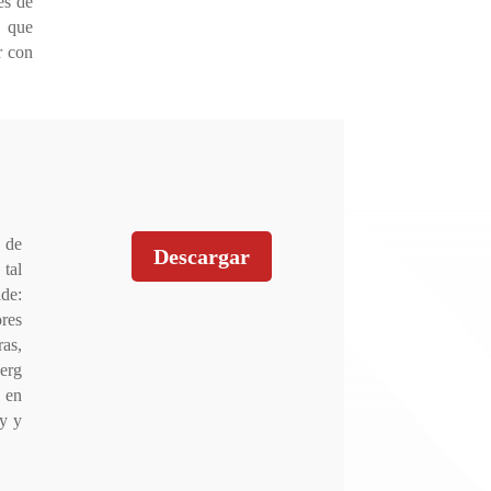
es de
, que
r con
a de
Descargar
 tal
lde:
res
ras,
erg
 en
ay y