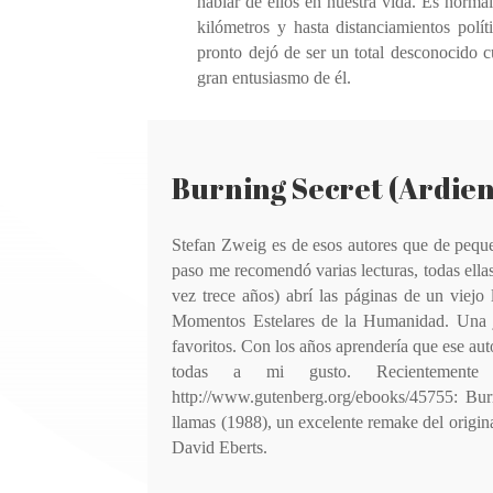
hablar de ellos en nuestra vida. Es normal,
kilómetros y hasta distanciamientos poli
pronto dejó de ser un total desconocido 
gran entusiasmo de él.
Burning Secret (Ardien
Stefan Zweig es de esos autores que de pequen
paso me recomendó varias lecturas, todas ellas 
vez trece años) abrí las páginas de un viejo
Momentos Estelares de la Humanidad. Una j
favoritos. Con los años aprendería que ese auto
todas a mi gusto. Recientemente
http://www.gutenberg.org/ebooks/45755: Burn
llamas (1988), un excelente remake del origi
David Eberts.