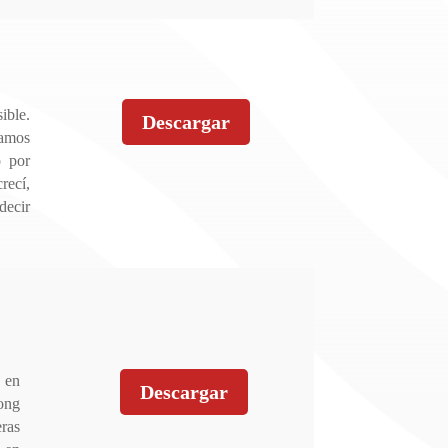
ible.
Descargar
́amos
o por
ecí,
decir
 en
Descargar
Long
eras